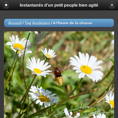
Instantanés d'un petit peuple bien agité
Accueil
/
Tag
Aculéates
/
A l'heure de la chasse