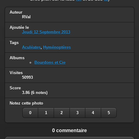
Auteur
RVal
Ajoutée le
Jeudi 12 Septembre 2013
Tags
Aculéates
,
Hyménoptères
Albums
Bourdons et Cie
Visites
50993
Score
3.86
(6 notes)
Notez cette photo
0
1
2
3
4
5
0 commentaire