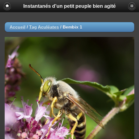
Instantanés d'un petit peuple bien agité
Accueil
/
Tag
Aculéates
/
Bembix 1