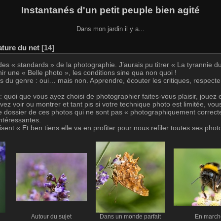
Instantanés d'un petit peuple bien agité
Dans mon jardin il y a...
ature du net
14
 des « standards » de la photographie. J’aurais pu titrer « La tyrannie
r une « Belle photo », les conditions sine qua non quoi !
s du genre : oui… mais non. Apprendre, écouter les critiques, respect
quoi que vous ayez choisi de photographier faites-vous plaisir, jouez e
ez voir ou montrer et tant pis si votre technique photo est limitée, vous
e dossier de ces photos qui ne sont pas « photographiquement correct
intéressantes.
disent « Et ben tiens elle va en profiter pour nous refiler toutes ses pho
Autour du sujet
Dans un monde parfait
En march