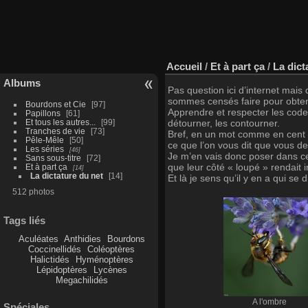
Accueil
/
Et à part ça
/
La dict
Albums
Pas question ici d’internet mais
sommes censés faire pour obteni
Bourdons et Cie
97
Apprendre et respecter les code
Papillons
61
Et tous les autres...
99
détourner, les contourner.
Tranches de vie
73
Bref, en un mot comme en cent : 
Pêle-Mêle
50
ce que l’on vous dit que vous dev
Les séries
46
Je m’en vais donc poser dans c
Sans sous-titre
72
que leur côté « loupé » rendait 
Et à part ça
14
La dictature du net
14
Et là je sens qu’il y en a qui se 
512 photos
Tags liés
Aculéates
Anthidies
Bourdons
Coccinellidés
Coléoptères
Halictidés
Hyménoptères
Lépidoptères
Lycènes
Megachilidés
A l'ombre
Spéciales