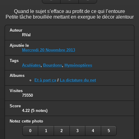
Quand le sujet s’efface au profit de ce qui l’entoure
Petite tâche brouillée mettant en exergue le décor alentour
Auteur
RVal
Ajoutée le
Mercredi 20 Novembre 2013
Tags
Aculéates
,
Bourdons
,
Hyménoptères
Albums
Et à part ça
/
La dictature du net
Visites
75550
Score
4.22
(5 notes)
Notez cette photo
0
1
2
3
4
5