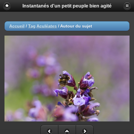
Instantanés d'un petit peuple bien agité
Accueil
/
Tag
Aculéates
/
Autour du sujet